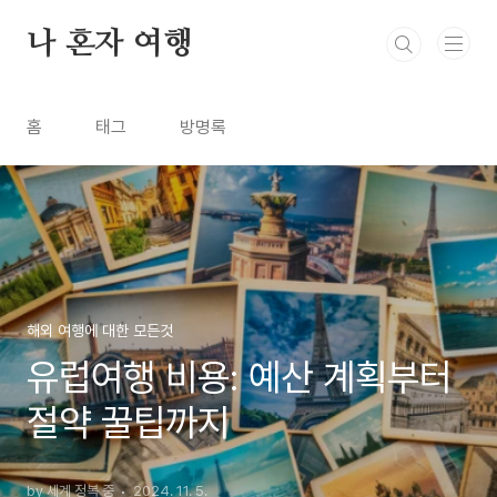
본문 바로가기
나 혼자 여행
홈
태그
방명록
해외 여행에 대한 모든것
유럽여행 비용: 예산 계획부터
절약 꿀팁까지
by 세계 정복 중
2024. 11. 5.