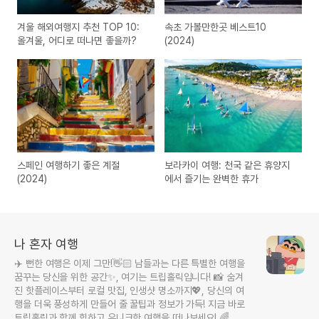
겨울 해외여행지 추천 TOP 10:
속초 가볼만한곳 베스트10
올겨울, 어디로 떠나면 좋을까?
(2024)
스페인 여행하기 좋은 계절
보라카이 여행: 천국 같은 휴양지
(2024)
에서 즐기는 완벽한 휴가
나 혼자 여행
✈️ 뻔한 여행은 이제 그만!👋🏻 남들과는 다른 특별한 여행을
꿈꾸는 당신을 위한 공간✨, 여기는 트립홀릭입니다! 📸 숨겨
진 핫플레이스부터 로컬 맛집, 인생샷 명소까지💖, 당신의 여
행을 더욱 풍성하게 만들어 줄 꿀팁과 정보가 가득! 지금 바로
트립홀릭과 함께 힙하고 유니크한 여행을 떠나보세요! 🌈