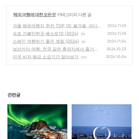
'
해외 여행에 대한 모든것
' 카테고리의 다른 글
겨울 해외여행지 추천 TOP 10: 올겨울, 어디
2024.11.05
로 떠나면 좋을까?
속초 가볼만한곳 베스트10 (2024)
(10)
2024.11.05
(5)
스페인 여행하기 좋은 계절 (2024)
2024.11.04
(4)
보라카이 여행: 천국 같은 휴양지에서 즐기는
2024.10.23
완벽한 휴가
미국 비자 발급 소요기간 알아보기
(9)
2024.10.04
(15)
관련글