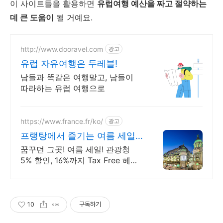
이 사이트들을 활용하면
유럽여행 예산을 짜고 절약하는
데 큰 도움이
될 거예요.
http://www.dooravel.com
광고
유럽 자유여행은 두레블!
남들과 똑같은 여행말고, 남들이
따라하는 유럽 여행으로
https://www.france.fr/ko/
광고
프랭탕에서 즐기는 여름 세일
무료 에펠탑뷰 테라스
꿈꾸던 그곳! 여름 세일! 관광청
5% 할인, 16%까지 Tax Free 혜택
올해 반드시 가봐야 할 핫플!
10
구독하기