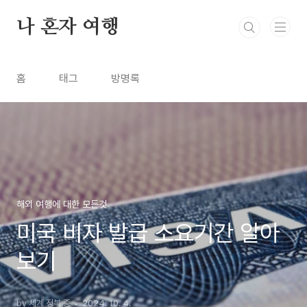
본문 바로가기
나 혼자 여행
홈
태그
방명록
해외 여행에 대한 모든것
미국 비자 발급 소요기간 알아
보기
by 세계 정복 중
2024. 10. 4.