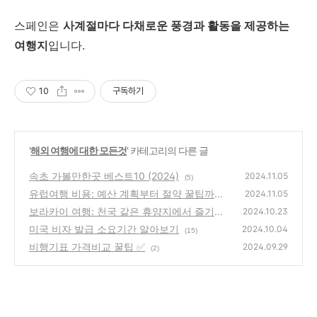
스페인은
사계절마다 다채로운 풍경과 활동을 제공하는
여행지
입니다.
10
구독하기
'
해외 여행에 대한 모든것
' 카테고리의 다른 글
속초 가볼만한곳 베스트10 (2024)
2024.11.05
(5)
유럽여행 비용: 예산 계획부터 절약 꿀팁까지
2024.11.05
보라카이 여행: 천국 같은 휴양지에서 즐기는
(10)
2024.10.23
완벽한 휴가
미국 비자 발급 소요기간 알아보기
(9)
2024.10.04
(15)
비행기표 가격비교 꿀팁 ✅
2024.09.29
(2)