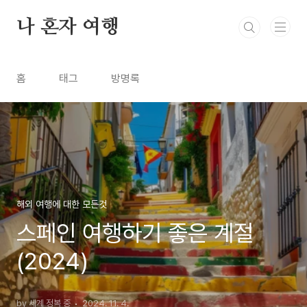
본문 바로가기
나 혼자 여행
홈
태그
방명록
해외 여행에 대한 모든것
스페인 여행하기 좋은 계절
(2024)
by 세계 정복 중
2024. 11. 4.