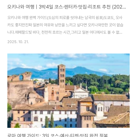
오키나와 여행｜3박4일 코스·렌터카·맛집·리조트 추천 (2025 최신)
오키나와 여행 완벽 가이드(도심의 피로를 씻어내는 남국의 쉼표)도쿄도, 오사
카도 좋지만진짜 일본의 여유와 낭만을 느끼고 싶다면 오키나와만한 곳이 없습
니다.에메랄드빛 바다, 천천히 흐르는 시간,그리고 일본 어디에서도 볼 수 없는
따뜻한 미소.이번 글에서는 3박 4일 일정, 렌터카 여행 루트, 맛집 & 리조트 추
2025. 10. 21.
천까지처음 가도 완벽하게 준비할 수 있도록 정리해드릴게요.1️⃣ 오키나와 기
본 정보📍 위치: 일본 최남단, 류큐 제도 중심✈️ 비행시간: 인천 → 나하공항 약
2시간 10분🚗 이동수단: 렌터카 필수! (대중교통 거의 없음)☀️ 최적 여행시기:
3월~6월 / 9월~11월 (비·태풍 적고 맑음)💬 “오키나와 여행의 핵심은, 차가
있어야 ‘진짜 오키나와’를 본다.” 2️⃣ 오키나와 3박 4일 추천 코..
로마 여행 가이드: 3일 코스·예산·티켓·맛집 완전 정복