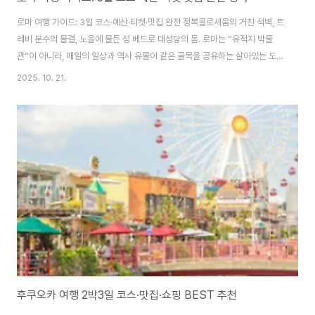
로마 여행 가이드: 3일 코스·예산·티켓·맛집 완전 정복콜로세움의 거친 석벽, 트
레비 분수의 물결, 노을에 물든 성 베드로 대성당의 돔. 로마는 “유적지 박물
관”이 아니라, 매일의 일상과 역사 유물이 같은 골목을 공유하는 살아있는 도시
예요. 첫 방문자도 길을 잃지 않도록, 핵심 동선(3일 코스), 계절별 팁, 교통·패
2025. 10. 21.
스, 예산표, 지역별 숙소 가이드, 맛집 키워드, 포토 스폿까지 한 번에 정리했습
니다.1) 언제 갈까: 계절·복장·혼잡도 팁3–5월(봄): 12–22℃. 성수기 직전이
라 걷기 최고. 얇은 겉옷+편한 워킹슈즈.6–8월(여름): 25–35℃, 체감 덥고
관광객 최다. 정오 실내(박물관·성당)로 피신하고, 야외 명소는 오픈/폐장 직전
노리기.9–10월(가을): 15–25℃, 햇살·노을 맛집. 사진..
후쿠오카 여행 2박3일 코스·맛집·쇼핑 BEST 추천