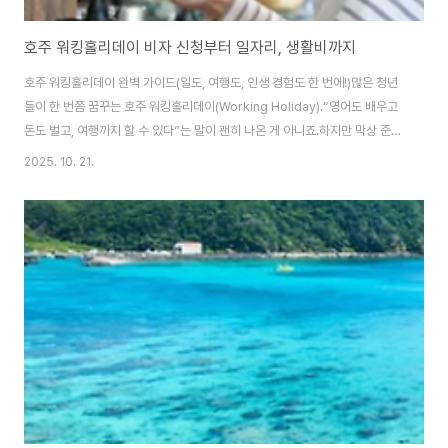
호주 워킹홀리데이 비자 신청부터 일자리, 생활비까지
호주 워킹홀리데이 완벽 가이드(일도, 여행도, 인생 경험도 한 번에!)많은 청년
들이 한 번쯤 꿈꾸는 호주 워킹홀리데이(Working Holiday).“영어도 배우고
돈도 벌고, 여행까지 할 수 있다”는 말이 괜히 나온 게 아니죠.하지만 막상 준비
하려 하면,비자 신청부터 일자리 구하기, 세금, 숙소까지 알아야 할 게 정말 많
2025. 10. 21.
아요.그래서 오늘은 날씬이님 스타일로,실질적이고 현실적인 호주 워홀 정보만
깔끔하게 정리했습니다.1️⃣ 호주 워킹홀리데이란?호주 워킹홀리데이는 일과
여행을 병행할 수 있는 1년 비자 제도입니다.한국은 호주와 협약을 맺은 국가
로,만 18세~30세(31세 생일 전)까지 신청할 수 있습니다.✅ 기본 개요비자명:
Subclass 417 (Working Holiday Visa)기간: 최초 1년연..