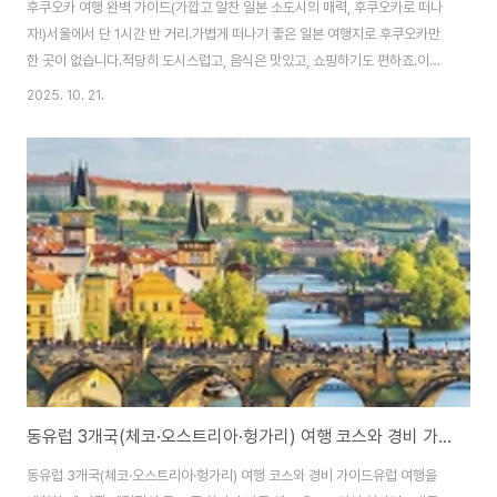
후쿠오카 여행 완벽 가이드(가깝고 알찬 일본 소도시의 매력, 후쿠오카로 떠나
자!)서울에서 단 1시간 반 거리.가볍게 떠나기 좋은 일본 여행지로 후쿠오카만
한 곳이 없습니다.적당히 도시스럽고, 음식은 맛있고, 쇼핑하기도 편하죠.이번
글에서는 후쿠오카를 처음 가는 분들도2박 3일만으로 완벽하게 즐길 수 있는
2025. 10. 21.
루트와맛집·숙소·교통 꿀팁까지 모두 담았습니다.1️⃣ 후쿠오카 기본 정보 & 교
통📍 위치: 일본 규슈(九州) 북부✈️ 비행시간: 인천 → 후쿠오카 약 1시간 30
분🚆 공항~도심 이동:지하철: 공항선 이용 → 하카타(10분), 텐진(15분)택시:
약 1,500~2,000엔💬 후쿠오카는 ‘공항이 시내 안에 있다’는 말이 나올 정도
로 이동이 편해요! 2️⃣ 2박 3일 추천 코스📆 DAY 1 — 시내 탐방..
동유럽 3개국(체코·오스트리아·헝가리) 여행 코스와 경비 가이드
동유럽 3개국(체코·오스트리아·헝가리) 여행 코스와 경비 가이드유럽 여행을