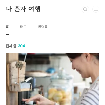
본문 바로가기
나 혼자 여행
홈
태그
방명록
전체 글
304