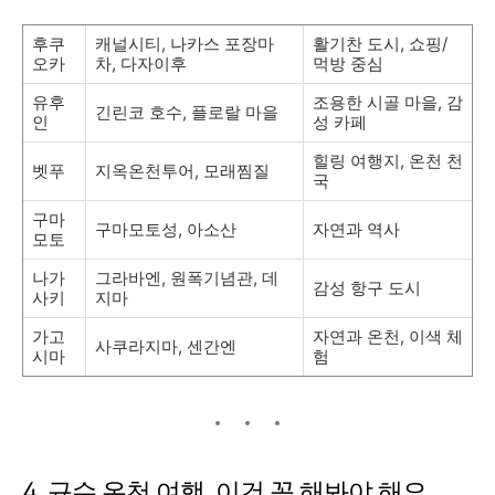
후쿠
캐널시티, 나카스 포장마
활기찬 도시, 쇼핑/
오카
차, 다자이후
먹방 중심
유후
조용한 시골 마을, 감
긴린코 호수, 플로랄 마을
인
성 카페
힐링 여행지, 온천 천
벳푸
지옥온천투어, 모래찜질
국
구마
구마모토성, 아소산
자연과 역사
모토
나가
그라바엔, 원폭기념관, 데
감성 항구 도시
사키
지마
가고
자연과 온천, 이색 체
사쿠라지마, 센간엔
시마
험
4. 규슈 온천 여행, 이건 꼭 해봐야 해요