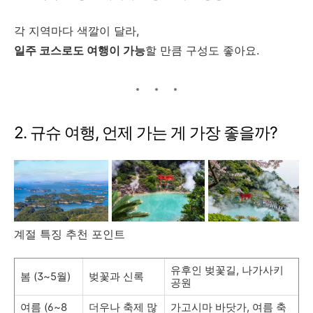
각 지역마다 색깔이 달라,
일주 코스로도 여행이 가능
할 만큼 구성도 좋아요.
2. 규슈 여행, 언제 가는 게 가장 좋을까?
계절 특징 추천 포인트
유후인 벚꽃길, 나가사키
봄 (3~5월)
벚꽃과 신록
공원
여름 (6~8
더우나 축제 많
가고시마 바닷가, 여름 축