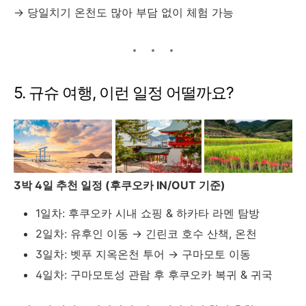
→ 당일치기 온천도 많아 부담 없이 체험 가능
5. 규슈 여행, 이런 일정 어떨까요?
3박 4일 추천 일정 (후쿠오카 IN/OUT 기준)
1일차: 후쿠오카 시내 쇼핑 & 하카타 라멘 탐방
2일차: 유후인 이동 → 긴린코 호수 산책, 온천
3일차: 벳푸 지옥온천 투어 → 구마모토 이동
4일차: 구마모토성 관람 후 후쿠오카 복귀 & 귀국