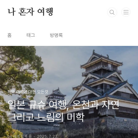
본문 바로가기
나 혼자 여행
홈
태그
방명록
해외 여행에 대한 모든것
일본 규슈 여행, 온천과 자연
그리고 느림의 미학
by 세계 정복 중
2025. 7. 23.