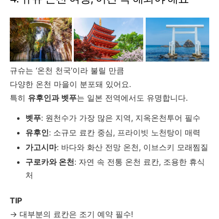
규슈는 ‘온천 천국’이라 불릴 만큼
다양한 온천 마을이 분포돼 있어요.
특히
유후인과 벳푸
는 일본 전역에서도 유명합니다.
벳푸
: 원천수가 가장 많은 지역, 지옥온천투어 필수
유후인
: 소규모 료칸 중심, 프라이빗 노천탕이 매력
가고시마
: 바다와 화산 전망 온천, 이브스키 모래찜질
구로카와 온천
: 자연 속 전통 온천 료칸, 조용한 휴식
처
TIP
→ 대부분의 료칸은 조기 예약 필수!