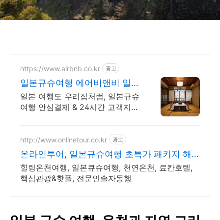
https://www.airbnb.co.kr
광고
일본규슈여행 에어비앤비 일본
여행도 우리집처럼
일본 여행도 우리집처럼, 일본규슈
여행 안심결제 & 24시간 고객지원!
혼자 여행, 신나는 파티, 가족과의
편안한 휴식까지, 에어비앤비에서
만나보세요.
http://www.onlinetour.co.kr
광고
온라인투어, 일본규슈여행 초특가 패키지 해
외여행!
힐링온천여행, 일본큐슈여행, 천연온천, 료칸호텔,
핵심관광&핫플, 전문인솔자동행