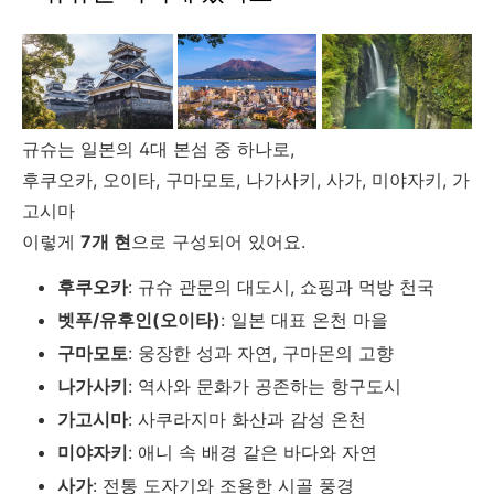
규슈는 일본의 4대 본섬 중 하나로,
후쿠오카, 오이타, 구마모토, 나가사키, 사가, 미야자키, 가
고시마
이렇게
7개 현
으로 구성되어 있어요.
후쿠오카
: 규슈 관문의 대도시, 쇼핑과 먹방 천국
벳푸/유후인(오이타)
: 일본 대표 온천 마을
구마모토
: 웅장한 성과 자연, 구마몬의 고향
나가사키
: 역사와 문화가 공존하는 항구도시
가고시마
: 사쿠라지마 화산과 감성 온천
미야자키
: 애니 속 배경 같은 바다와 자연
사가
: 전통 도자기와 조용한 시골 풍경