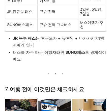
스 (북부)
가사키 등
3일권, 5일권,
JR 전규슈 패스
규슈 전역
7일권
버스여행자 추
SUNQ버스패스
규슈 전역 고속버스
천
JR 북부 패스
는 후쿠오카 + 유후인 + 나가사키 여행
자에게 인기
버스를 자주 타는 여행자라면
SUNQ패스
도 경제적이
에요
7. 여행 전에 이것만은 체크하세요