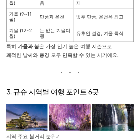
월)
음
제
가을 (9~11
단풍과 온천
벳푸 단풍, 온천욕 최고
월)
겨울 (12~2
눈 없는 겨울여
유후인 설경, 겨울 특식
월)
행
특히
가을과 봄
은 가장 인기 높은 여행 시즌으로
쾌적한 날씨와 풍경 모두 만족할 수 있는 시기예요.
3. 규슈 지역별 여행 포인트 6곳
지역 주요 볼거리 분위기