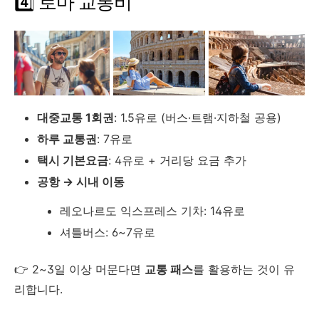
4️⃣ 로마 교통비
대중교통 1회권
: 1.5유로 (버스·트램·지하철 공용)
하루 교통권
: 7유로
택시 기본요금
: 4유로 + 거리당 요금 추가
공항 → 시내 이동
레오나르도 익스프레스 기차: 14유로
셔틀버스: 6~7유로
👉 2~3일 이상 머문다면
교통 패스
를 활용하는 것이 유
리합니다.