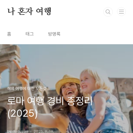
본문 바로가기
나 혼자 여행
홈
태그
방명록
해외 여행에 대한 모든것
로마 여행 경비 총정리
(2025)
by dudu999
2025. 8. 19.