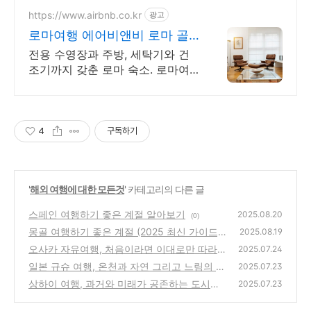
https://www.airbnb.co.kr
광고
로마여행 에어비앤비 로마 골
목 숙소에서의 하루
전용 수영장과 주방, 세탁기와 건
조기까지 갖춘 로마 숙소. 로마여
행. 주방, 수영장, 자쿠지, 아기 침
대. 필요한 모든 게 갖춰진 숙소를
예약하세요.
4
구독하기
'
해외 여행에 대한 모든것
' 카테고리의 다른 글
스페인 여행하기 좋은 계절 알아보기
2025.08.20
(0)
몽골 여행하기 좋은 계절 (2025 최신 가이드)
2025.08.19
오사카 자유여행, 처음이라면 이대로만 따라오
(1)
2025.07.24
세요
일본 규슈 여행, 온천과 자연 그리고 느림의 미
(2)
2025.07.23
학
상하이 여행, 과거와 미래가 공존하는 도시를
(3)
2025.07.23
걷다
(4)