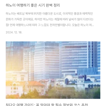
하노이 여행하기 좋은 시기 완벽 정리
하노이는 베트남 북부에 위치한 아름다운 도시로, 이국적인 풍경과 매력적인
문화가 가득한 곳이에요. 하지만 하노이는 계절에 따라 날씨가 많이 다르다는
점! 언제 여행하느냐에 따라 그 느낌도 천차만별이랍니다. 오늘은 하노이 여행
을 계획하는 분들을 위해 여행하기 좋은 시기를 꼼꼼하게 정리해 드릴게요.1.
2024. 12. 18.
하노이의 날씨와 계절 특징하노이는 열대 몬순 기후에 속하지만 북부 특유의
사계절을 경험할 수 있는 도시예요. 하노이 날씨를 간단한 도표로 정리해 보았
어요.계절 기간 평균 기온 특징봄3월~4월20~25℃선선하고 쾌적한 날씨여
름5월~8월28~35℃무더위와 소나기가 자주 발생가을9월~11월22~28℃
맑고 쾌청한 날씨, 관광하기 최적겨울12월~2월15~20℃서늘하고 건조한 날
씨2. 하노이 여행하기 좋은 시기: 가을 ..
칭다오 여행 가이드: 꼭 알아야 할 필수 정보와 코스 추천