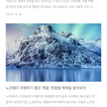
지입니다. 휴양과 관광을 모두 만족시킬 수 있는 다낭은 가족여행, 커플 여행,
혼자만의 여행 모두에 적합한 곳이에요. 이번 글에서는 다낭 여행의 모든 것을
알려드릴게요. 준비물부터 추천 여행 코스까지, 이 글 하나로 완벽 정리해드립
2024. 12. 16.
니다.1. 다낭, 어디에 있고 어떤 곳인가요?다낭의 위치와 특징위치: 베트남 중부
에 위치하며, 하노이와 호치민의 중간 지점.특징:고운 백사장과 맑은 바다를 자
랑하는 해안 도시.세계적인 관광지인 호이안, 바나힐과 인접.연중 따뜻한 기후
로 사계절 여행 가능.다낭 여행의 매력휴양과 관광의 조화:마이케 해변에서의
여유로운 시간과 바나힐의 액티비티를 동시에 즐길 수 있어요.합리적인 비용:
숙박, 음식, 교통비가 비..
노르웨이 여행하기 좋은 계절: 계절별 매력을 알아보자
노르웨이는 자연경관이 아름다운 북유럽의 보석 같은 나라예요. 매년 많은 관
광객이 방문하지만, 노르웨이는 계절에 따라 매력이 달라져요. 오늘은 노르웨