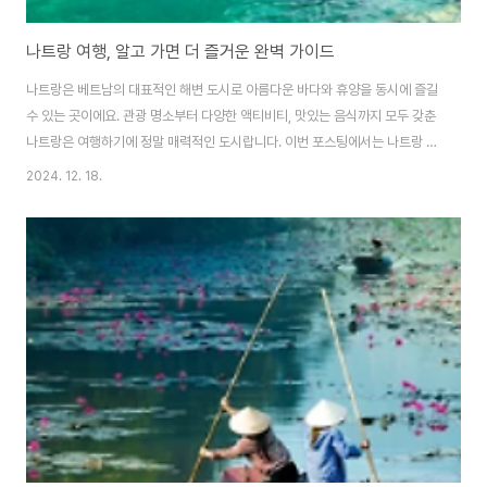
나트랑 여행, 알고 가면 더 즐거운 완벽 가이드
나트랑은 베트남의 대표적인 해변 도시로 아름다운 바다와 휴양을 동시에 즐길
수 있는 곳이에요. 관광 명소부터 다양한 액티비티, 맛있는 음식까지 모두 갖춘
나트랑은 여행하기에 정말 매력적인 도시랍니다. 이번 포스팅에서는 나트랑 여
행을 완벽하게 즐길 수 있는 방법을 알려드릴게요!1. 나트랑 여행하기 좋은 시
2024. 12. 18.
기나트랑은 열대 몬순 기후를 가지고 있어서 1년 내내 따뜻하고 쾌적하지만, 여
행하기 가장 좋은 시기가 있어요.여행 최적기: 2월~8월이 시기에는 비가 적고,
날씨가 맑아 해변을 제대로 즐길 수 있어요.우기: 9월~1월우기에는 비가 종종
내리지만 여행이 불가능할 정도는 아니에요.시기 평균 기온 여행 특징2월~4
월25~30℃맑고 쾌적한 날씨, 물놀이 최적기5월~8월30~35℃여름 휴가
철, 바다 액티비티 즐기기..