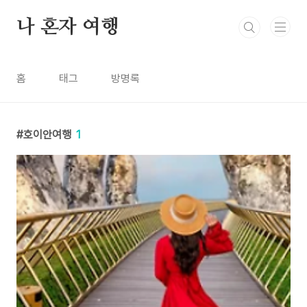
본문 바로가기
나 혼자 여행
홈
태그
방명록
호이안여행
1