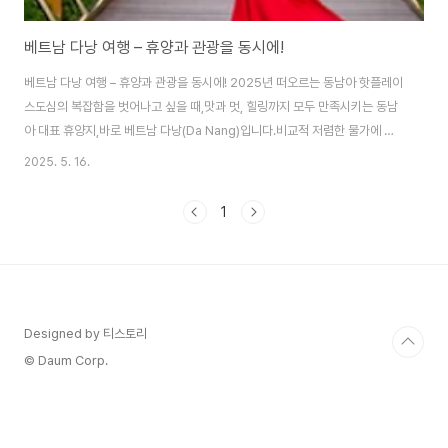
베트남 다낭 여행 – 휴양과 관광을 동시에!
베트남 다낭 여행 – 휴양과 관광을 동시에! 2025년 떠오르는 동남아 핫플레이
스도심의 복잡함을 벗어나고 싶을 때,맛과 멋, 힐링까지 모두 만족시키는 동남
아 대표 휴양지,바로 베트남 다낭(Da Nang)입니다.비교적 저렴한 물가에 고
급 리조트가 많고,한적한 바닷가와 유네스코 세계문화유산도 가까워 가족·커플
2025. 5. 16.
여행지로 꾸준히 인기를 끌고 있습니다.1. 다낭의 기본 정보항목 내용위치베트
남 중부, 하노이와 호치민 중간 지점기후열대 몬순 기후: 열대 몬순 기후2월 ~
1
4월: 건기, 덥지 않고 습도도 낮아 여행 적기5월 ~ 8월: 가장 더운 시기, 낮 기
온 35도 이상도 가능→ 햇빛이 강해 자외선 차단 필수9월 ~ 12월: 우기 시작,
일부 지역 강우량 많음→ 여행 시기 선택에 유의 필요환율 기준: 1,000 VN..
Designed by 티스토리
© Daum Corp.