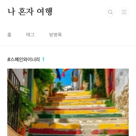
본문 바로가기
나 혼자 여행
홈
태그
방명록
스페인와이너리
1