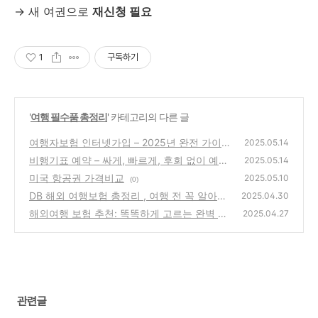
→ 새 여권으로
재신청 필요
1
구독하기
'
여행 필수품 총정리
' 카테고리의 다른 글
여행자보험 인터넷가입 – 2025년 완전 가이드
2025.05.14
비행기표 예약 – 싸게, 빠르게, 후회 없이 예매
(1)
2025.05.14
하는 완벽 가이드 (2025년 기준)
미국 항공권 가격비교
(0)
2025.05.10
(0)
DB 해외 여행보험 총정리 , 여행 전 꼭 알아야
2025.04.30
할 필수정보!
해외여행 보험 추천: 똑똑하게 고르는 완벽 가
(1)
2025.04.27
이드
(0)
관련글