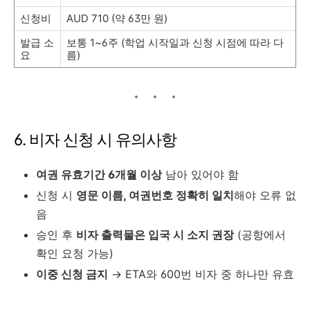
신청비
AUD 710 (약 63만 원)
발급 소
보통 1~6주 (학업 시작일과 신청 시점에 따라 다
요
름)
6. 비자 신청 시 유의사항
여권 유효기간 6개월 이상
남아 있어야 함
신청 시
영문 이름, 여권번호 정확히 일치
해야 오류 없
음
승인 후
비자 출력물은 입국 시 소지 권장
(공항에서
확인 요청 가능)
이중 신청 금지
→ ETA와 600번 비자 중 하나만 유효