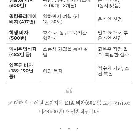
(600번)
스 (최대 12개월)
(심사 있음)
워킹홀리데이
일하면서 여행 (만
온라인 신청
비자 (417번)
18~30세)
학생 비자
호주 내 정규교육기관
입학 허가서 후
(500번)
입학 시
온라인 신청
임시취업비자
스폰서 기업을 통한 취
고용주 지정 필
(482번 등)
업
수, 복잡한 심사
영주권 비자
점수제 기반, 조
(189, 190번
이민 목적
건 복잡
등)
✅ 대한민국 여권 소지자는
ETA 비자(601번)
또는 Visitor
비자(600번)가 일반적입니다.