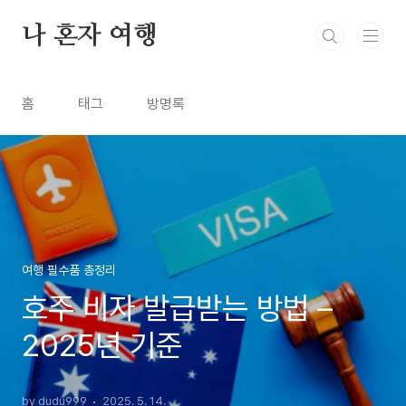
본문 바로가기
나 혼자 여행
홈
태그
방명록
여행 필수품 총정리
호주 비자 발급받는 방법 –
2025년 기준
by dudu999
2025. 5. 14.