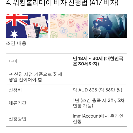
4. 워킹홀리데이 비자 신청법 (417 비자)
조건 내용
만 18세 ~ 30세 (대한민국
나이
은 30세까지)
→ 신청 시점 기준으로 31세
생일 전이어야 함
신청비
약 AUD 635 (약 56만 원)
1년 (조건 충족 시 2차, 3차
체류기간
연장 가능)
ImmiAccount에서 온라인
신청방법
신청