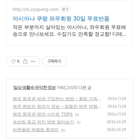
http://m.coupang.com
광고
아시아나 쿠팡 와우회원 30일 무료반품
작은 부분까지 살아있는 아시아나, 와우회원 무료배
송으로 만나보세요. 수집가도 만족할 정교함! 디테
일한 모형을 쿠팡에서 지금 바로 확인하세요.
5
구독하기
'
일상 생활속 유익한 정보
' 카테고리의 다른 글
해외 항공권 싸게 구입하는 방법 – 꿀팁 가득
2024.11.29
한 항공권 예약 가이드
제주 렌트카 최저가 정보 – 알뜰한 제주 여행
(2)
2024.11.25
의 시작
해외 항공권 예약 사이트 TOP6
(2)
2024.11.05
(5)
속쓰림 응급 처치 방법 알아보기
2024.10.29
(1)
바퀴벌레 박멸법 총정리
2024.10.29
(2)